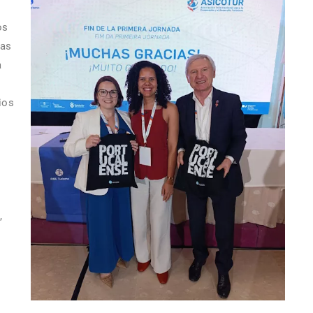
os
 as
a
ios
,