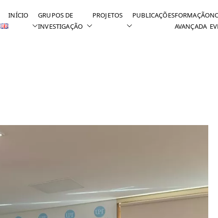
INÍCIO
GRUPOS DE
PROJETOS
PUBLICAÇÕES
FORMAÇÃO
NO
INVESTIGAÇÃO
AVANÇADA
EV
o concluiu o seu doutoramento em Ciê