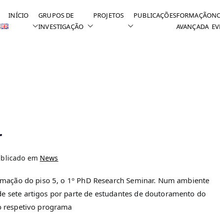
INÍCIO
GRUPOS DE
PROJETOS
PUBLICAÇÕES
FORMAÇÃO
NO
INVESTIGAÇÃO
AVANÇADA
EV
r
ublicado em
News
 formação do piso 5, o 1º PhD Research Seminar. Num ambiente
de sete artigos por parte de estudantes de doutoramento do
o respetivo programa