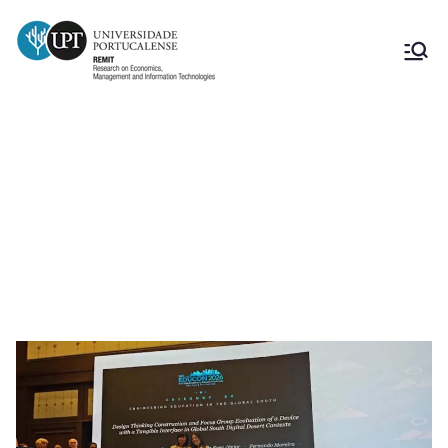
Prof. Fernando Moreira,
investigador integrado do REMIT,
ganhou o prémio Best Paper na
conferência IEEE EDUCON 2026