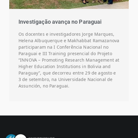
Investigação avança no Paraguai
Os docentes e investigadores Jorge Marques,
Helena Albuquerque e Makhabbat Ramazanova
participaram na I Conferência Nacional no
Paraguai e III Training presencial do Projeto
“INNOVA – Promoting Research Management at
Higher Education Institutions in Bolivia and
Paraguay”, que decorreu entre 29 de agosto e
3 de setembro, na Universidade Nacional de
Assunción, no Paraguai.