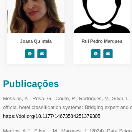
Joana Quintela
Rui Pedro Marques
Publicações
Messias, A., Rosa, G., Couto, P., Rodrigues, V., Silva, L
official hotel classification systems: Bridging expert an
https://doi.org/10.1177/14673584251379305
Martins, A.F., Silva, L.M., Marques, J. (2024). Data Sci