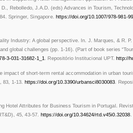
to, D., Rebolledo, J.A.D. (eds) Advances in Tourism, Tech
84. Springer, Singapore.
https://doi.org/10.1007/978-981-9
lity Industry: A global perspective. In. J. Marques, & R. P.
 and global challenges (pp. 1-16). (Part of book series “Tou
/978-3-031-31682-1_1
. Repositório Institucional UPT.
http://
he impact of short-term rental accommodation in urban tour
, 83, 1-13.
https://doi.org/10.3390/urbansci8030083
. Reposi
ing Hotel Attributes for Business Tourism in Portugal. Revi
RT&D), 45, 43-57.
https://doi.org/10.34624/rtd.v45i0.32038
.