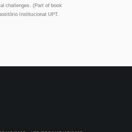
al challenges. (Part of book
positório Institucional UPT.