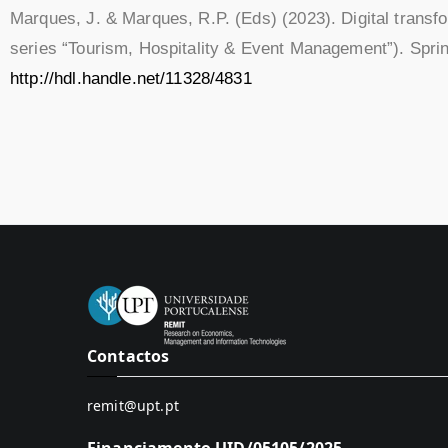
Marques, J. & Marques, R.P. (Eds) (2023). Digital transfo
series “Tourism, Hospitality & Event Management”). Spri
http://hdl.handle.net/11328/4831
Contactos
remit@upt.pt