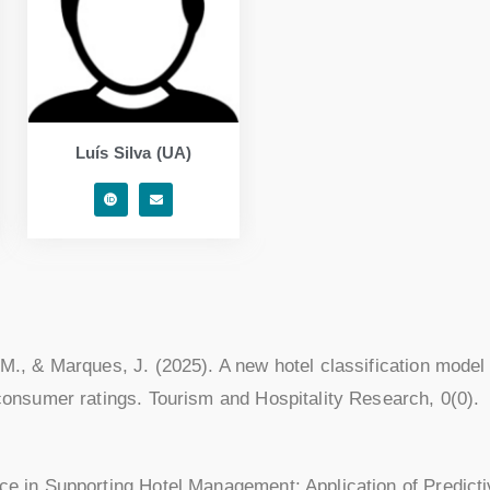
Luís Silva (UA)
. M., & Marques, J. (2025). A new hotel classification mode
d consumer ratings. Tourism and Hospitality Research, 0(0).
ence in Supporting Hotel Management: Application of Predic