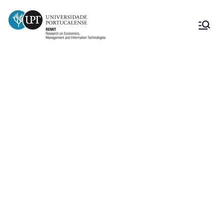
“Ferramentas de Análise
Qualitativa” (Oradora: Ana
Margarida Brochado, docente no
Instituto Universitário de Lisboa-
Instituto de Telecomunicações
(ISCTE- IUL)